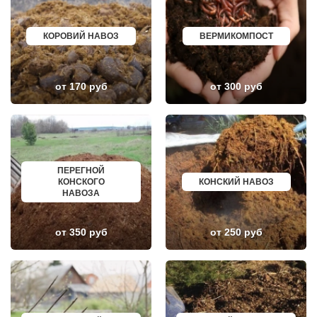
ЛУНЕВО
ЩЕКИНО
ЛУХОВИЦЫ
ДИМИТРОВГРАД
ЛЫТКАРИНО
СИМ
ЛЬВОВСКИЙ
МАЛОЯРОСЛАВЕЦ
КОРОВИЙ НАВОЗ
ВЕРМИКОМПОСТ
ЛЮБЕРЦЫ
МАРИИНСК
ЛЮБУЧАНЫ
МИНУСИНСК
МАЛАХОВКА
ВЕРХНЯЯ ПЫШМА
МАЛИНО
РОССОШЬ
от 170 руб
от 300 руб
МАМЫРИ
УСТЬ ЛАБИНСК
МАРФИНО
КОМСОМОЛЬСК
МЕНДЕЛЕЕВО
РЖЕВ
МЕШКОВО
АЛЕКСЕЕВКА
МЕЩЕРИНО
ВЯЗЬМА
МИХНЕВО
ИШИМ
МИШЕРОНСКИЙ
ПОКРОВ
МОЖАЙСК
ЗЕЛЕНОДОЛЬСК
ПЕРЕГНОЙ
МОЛОДЕЖНЫЙ
ЛИВНЫ
КОНСКОГО
КОНСКИЙ НАВОЗ
МОЛОКОВО
БОБРОВ
НАВОЗА
МОНИНО
ЛИСКИ
МОСКОВСКИЙ
КУЗНЕЦК
МУХАНОВО
БАЛАШОВ
от 350 руб
от 250 руб
МЫТИЩИ
ВЫШНИЙ ВОЛОЧЕК
НАРО-ФОМИНСК
БЕЛОЯРСКИЙ
НАХАБИНО
ГУСЬ ХРУСТАЛЬНЫЙ
НЕКРАСОВКА
ИЗБЕРБАШ
НЕКРАСОВСКИЙ
НАЗРАНЬ
НЕМЧИНОВКА
АБИНСК
НИЖНЕЕ ВАЛУЕВО
ПЕРЕВОЗ