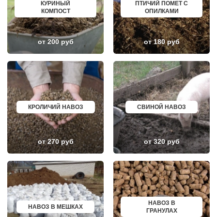
НОВИНКИ
ИСКИТИМ
КУРИНЫЙ
ПТИЧИЙ ПОМЕТ С
НОВОБРАТЦЕВСКИЙ
СЫСЕРТЬ
КОМПОСТ
ОПИЛКАМИ
НОВОИВАНОВСКОЕ
КЫЗЫЛ
НОВОПЕТРОВСКОЕ
МИХАЙЛОВКА
НОВОПОДРЕЗКОВО
АКСАЙ
НОВОСИНЬКОВО
ПЕРЕСЛАВЛЬ ЗАЛЕССКИЙ
от 200 руб
от 180 руб
НОГИНСК
ЖУКОВ
ОБОЛЕНСК
КУРЧАТОВ
ОБУХОВО
УГЛИЧ
ОДИНЦОВО
ШЕБЕКИНО
ОЖЕРЕЛЬЕ
БЕЛОВО
ОКТЯБРЬСКИЙ
СОКОЛ
ОПАЛИХА
ОЗЕРСК
ОРЕХОВО-ЗУЕВО
ОКТЯБРЬСК
КРОЛИЧИЙ НАВОЗ
СВИНОЙ НАВОЗ
ОСТРОВЦЫ
КИМРЫ
ПАВЛОВСКАЯ СЛОБОДА
КОТЛАС
ПАВЛОВСКИЙ ПОСАД
УСТЬ ИЛИМСК
ПЕНИНО
ШАДРИНСК
ПЕРВОМАЙСКОЕ
ДАНКОВ
от 270 руб
от 320 руб
ПЕРЕСВЕТ
МИЧУРИНСК
ПЕСКИ
ВЯЗНИКИ
ПИРОГОВСКИЙ
ГОРОДЕЦ
ПОВАРОВО
САСОВО
ПОДОЛЬСК
СУХОЙ ЛОГ
ПОЛУШКИНО
ГУРЬЕВСК
ПОСЕЛОК ВОСКРЕСЕНСКОЕ
МИХАЙЛОВ
ПОСЕЛОК БИОКОМБИНАТА
НЯГАНЬ
НАВОЗ В
НАВОЗ В МЕШКАХ
ПОСЕЛОК БОЛЬШЕВИК
МЕЛЕУЗ
ГРАНУЛАХ