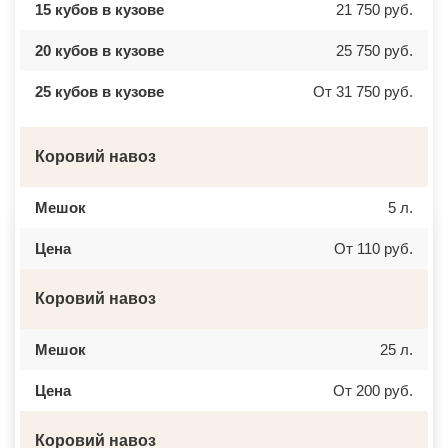
ВЕРХНЕЕ МЯЧКОВО
УССУРИЙСК
15 кубов в кузове
21 750 руб.
ВЕРХОВЬЕ
КАМЕНСК ШАХТИНСКИЙ
ВИДНОЕ
КРАСНОЕ СЕЛО
ВИШНЯКОВСКИЕ ДАЧИ
ОРСК
20 кубов в кузове
25 750 руб.
ВЛАСЬЕВО
БЕРЕЗНИКИ
ВНУКОВО
ЯКУТСК
25 кубов в кузове
От 31 750 руб.
ВОЛОКОЛАМСК
КАМЕНСК УРАЛЬСКИЙ
ВОРОНОВО
БАЛАБАНОВО
ВОСКРЕСЕНСК
ВОЛОСОВО
ВОСТОЧНЫЙ
СЕРТОЛОВО
Коровий навоз
ВОСТРЯКОВО
ПЕРВОУРАЛЬСК
ВОСХОД
КИНЕЛЬ
ВЫСОКОВСК
НЕФТЕКАМСК
Мешок
5 л.
ГАЗОПРОВОД
БОГОРОДСК
ГЛАГОЛЕВО
АРТЕМ
ГЛЕБОВСКИЙ
ГОРЯЧИЙ КЛЮЧ
Цена
От 110 руб.
ГОЛИЦИНО
БОРОВИЧИ
ГОРКИ ЛЕНИНСКИЕ
ХАНТЫ МАНСИЙСК
ГОРКИ-10
ДМИТРИЕВ
Коровий навоз
ДАВЫДОВО
ПЕТРОПАВЛОВСК КАМЧАТСКИЙ
ДЕДЕНЕВО
АПШЕРОНСК
ДЕДОВСК
ВЕЛИКИЕ ЛУКИ
Мешок
25 л.
ДЕМИХОВО
ЛОМОНОСОВ
ДЗЕРЖИНСКИЙ
НИЖНЕКАМСК
ДМИТРОВ
КАСПИЙСК
Цена
От 200 руб.
ДОЛГОПРУДНЫЙ
АЧИНСК
ДОМОДЕДОВО
ЧЕРКЕССК
ДОРОХОВО
ЖЕЛЕЗНОГОРСК
Коровий навоз