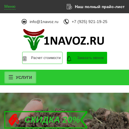
Меню
Наш полный прайс-лист
info@1navoz.ru
+7 (925) 921-19-25
Расчет стоимости
Заказать звонок
УСЛУГИ
СКИДКА 20%
СКИДКА 20%
СКИДКА 20%