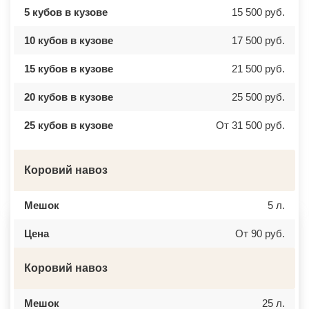
ВАЛУЕВО
КСТОВО
5 кубов в кузове
15 500 руб.
ВАТУТИНКИ
ЧАЙКОВСКИЙ
ВЕРБИЛКИ
НОВОЧЕРКАССК
10 кубов в кузове
17 500 руб.
ВЕРЕЙКА
МИАСС
ВЕРЕЯ
НАЛЬЧИК
ВЕРХНЕЕ МЯЧКОВО
УССУРИЙСК
15 кубов в кузове
21 500 руб.
ВЕРХОВЬЕ
КАМЕНСК ШАХТИНСКИЙ
ВИДНОЕ
КРАСНОЕ СЕЛО
ВИШНЯКОВСКИЕ ДАЧИ
ОРСК
20 кубов в кузове
25 500 руб.
ВЛАСЬЕВО
БЕРЕЗНИКИ
ВНУКОВО
ЯКУТСК
25 кубов в кузове
От 31 500 руб.
ВОЛОКОЛАМСК
КАМЕНСК УРАЛЬСКИЙ
ВОРОНОВО
БАЛАБАНОВО
ВОСКРЕСЕНСК
ВОЛОСОВО
ВОСТОЧНЫЙ
СЕРТОЛОВО
Коровий навоз
ВОСТРЯКОВО
ПЕРВОУРАЛЬСК
ВОСХОД
КИНЕЛЬ
ВЫСОКОВСК
НЕФТЕКАМСК
Мешок
5 л.
ГАЗОПРОВОД
БОГОРОДСК
ГЛАГОЛЕВО
АРТЕМ
ГЛЕБОВСКИЙ
ГОРЯЧИЙ КЛЮЧ
Цена
От 90 руб.
ГОЛИЦИНО
БОРОВИЧИ
ГОРКИ ЛЕНИНСКИЕ
ХАНТЫ МАНСИЙСК
ГОРКИ-10
ДМИТРИЕВ
Коровий навоз
ДАВЫДОВО
ПЕТРОПАВЛОВСК КАМЧАТСКИЙ
ДЕДЕНЕВО
АПШЕРОНСК
ДЕДОВСК
ВЕЛИКИЕ ЛУКИ
Мешок
25 л.
ДЕМИХОВО
ЛОМОНОСОВ