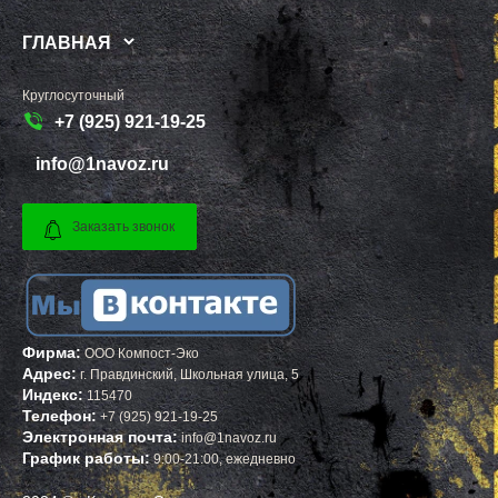
СЫЧЕВО
ТУТАЕВ
ТАЛДОМ
БЕЛЕБЕЙ
ГЛАВНАЯ
ТЕКСТИЛЬЩИК
ПРИМОРСК
ТЕМПЫ
ЯСНЫЙ
ТИШКОВО
ВЕРЕЩАГИНО
Круглосуточный
ТОМИЛИНО
ГУБАХА
ТРОИЦК
УЗЛОВАЯ
+7 (925) 921-19-25
ТРОИЦКОЕ
САЛЕХАРД
ТУГОЛЕССКИЙ БОР
ПРОКОПЬЕВСК
info@1navoz.ru
ТУПИКОВО
СЕМЕНОВ
ТУЧКОВО
СТАРАЯ РУССА
УВАРОВКА
КРАСНОКАМСК
УДЕЛЬНАЯ
АПАТИТЫ
Заказать звонок
УЗУНОВО
БАЛАХНА
УСПЕНСКОЕ
МИЛЛЕРОВО
ФИРСАНОВКА
НОВОУРАЛЬСК
ФОМИНСКОЕ
ТАЛИЦА
ФОСФОРИТНЫЙ
ИНКЕРМАН
ФРЯЗИНО
ЯЛУТОРОВСК
ФРЯНОВО
КОПЕЙСК
Фирма:
ООО Компост-Эко
ХИМКИ
САТКА
Адрес:
г.
Правдинский
,
Школьная улица, 5
ХОРЛОВО
АХТУБИНСК
Индекс:
115470
ХОТЬКОВО
ИШИМБАЙ
Телефон:
+7 (925) 921-19-25
ЧЕРЕПОВО
БИРОБИДЖАН
Электронная почта:
info@1navoz.ru
ЧЕРКИЗОВО
ШАРЫПОВО
ЧЕРНОГОЛОВКА
ВАЛДАЙ
График работы:
9:00-21:00, ежедневно
ЧЕРНОЕ
КУЙБЫШЕВ
ЧЕРУСТИ
СОЛИКАМСК