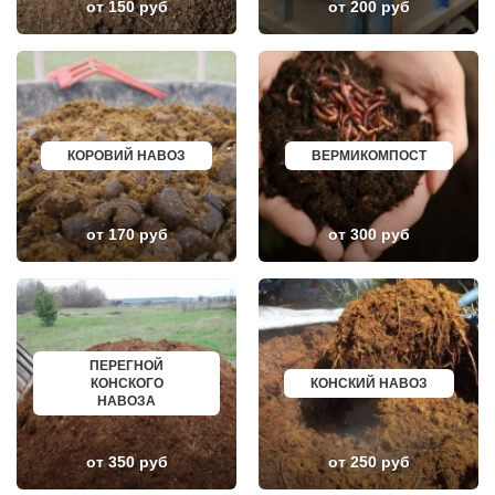
от 150 руб
от 200 руб
ЛОБНЯ
ГАГАРИН
ЛОПАТИНСКИЙ
ПОЧИНОК
ЛОСИНО-ПЕТРОВСКИЙ
ГУСЕВ
ЛОТОШИНО
КАНАШ
ЛУКИНО
КУРГАНИНСК
ЛУНЕВО
ЩЕКИНО
ЛУХОВИЦЫ
ДИМИТРОВГРАД
ЛЫТКАРИНО
СИМ
ЛЬВОВСКИЙ
МАЛОЯРОСЛАВЕЦ
КОРОВИЙ НАВОЗ
ВЕРМИКОМПОСТ
ЛЮБЕРЦЫ
МАРИИНСК
ЛЮБУЧАНЫ
МИНУСИНСК
МАЛАХОВКА
ВЕРХНЯЯ ПЫШМА
МАЛИНО
РОССОШЬ
от 170 руб
от 300 руб
МАМЫРИ
УСТЬ ЛАБИНСК
МАРФИНО
КОМСОМОЛЬСК
МЕНДЕЛЕЕВО
РЖЕВ
МЕШКОВО
АЛЕКСЕЕВКА
МЕЩЕРИНО
ВЯЗЬМА
МИХНЕВО
ИШИМ
МИШЕРОНСКИЙ
ПОКРОВ
МОЖАЙСК
ЗЕЛЕНОДОЛЬСК
ПЕРЕГНОЙ
МОЛОДЕЖНЫЙ
ЛИВНЫ
КОНСКОГО
КОНСКИЙ НАВОЗ
МОЛОКОВО
БОБРОВ
НАВОЗА
МОНИНО
ЛИСКИ
МОСКОВСКИЙ
КУЗНЕЦК
МУХАНОВО
БАЛАШОВ
от 350 руб
от 250 руб
МЫТИЩИ
ВЫШНИЙ ВОЛОЧЕК
НАРО-ФОМИНСК
БЕЛОЯРСКИЙ