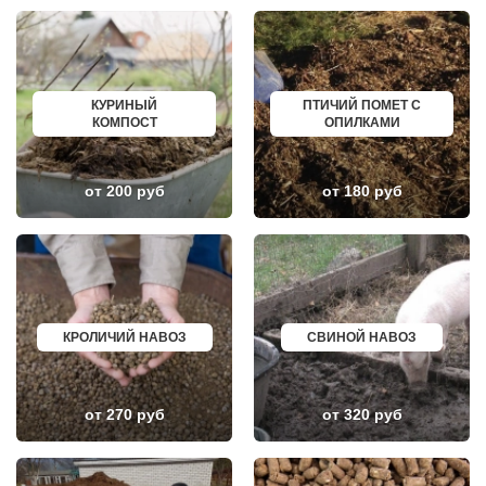
НАХАБИНО
ГУСЬ ХРУСТАЛЬНЫЙ
НЕКРАСОВКА
ИЗБЕРБАШ
НЕКРАСОВСКИЙ
НАЗРАНЬ
НЕМЧИНОВКА
АБИНСК
НИЖНЕЕ ВАЛУЕВО
ПЕРЕВОЗ
НОВИНКИ
ИСКИТИМ
КУРИНЫЙ
ПТИЧИЙ ПОМЕТ С
НОВОБРАТЦЕВСКИЙ
СЫСЕРТЬ
КОМПОСТ
ОПИЛКАМИ
НОВОИВАНОВСКОЕ
КЫЗЫЛ
НОВОПЕТРОВСКОЕ
МИХАЙЛОВКА
НОВОПОДРЕЗКОВО
АКСАЙ
НОВОСИНЬКОВО
ПЕРЕСЛАВЛЬ ЗАЛЕССКИЙ
от 200 руб
от 180 руб
НОГИНСК
ЖУКОВ
ОБОЛЕНСК
КУРЧАТОВ
ОБУХОВО
УГЛИЧ
ОДИНЦОВО
ШЕБЕКИНО
ОЖЕРЕЛЬЕ
БЕЛОВО
ОКТЯБРЬСКИЙ
СОКОЛ
ОПАЛИХА
ОЗЕРСК
ОРЕХОВО-ЗУЕВО
ОКТЯБРЬСК
КРОЛИЧИЙ НАВОЗ
СВИНОЙ НАВОЗ
ОСТРОВЦЫ
КИМРЫ
ПАВЛОВСКАЯ СЛОБОДА
КОТЛАС
ПАВЛОВСКИЙ ПОСАД
УСТЬ ИЛИМСК
ПЕНИНО
ШАДРИНСК
ПЕРВОМАЙСКОЕ
ДАНКОВ
от 270 руб
от 320 руб
ПЕРЕСВЕТ
МИЧУРИНСК
ПЕСКИ
ВЯЗНИКИ
ПИРОГОВСКИЙ
ГОРОДЕЦ
ПОВАРОВО
САСОВО