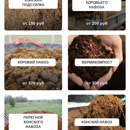
КОКОШКИНО
КРОПОТКИН
КОНСКАЯ
КОРОВЬЕГО
КОЛЮБАКИНО
УСОЛЬЕ
ПОДСТИЛКА
НАВОЗА
КОММУНАРКА
НИЖНЕВАРТОВСК
КОНСТАНТИНОВО
КОРЕНОВСК
КОРЕНЕВО
ПИОНЕРСКИЙ
от 150 руб
от 200 руб
КОРОЛЕВ
КИРИШИ
КОСИНО
САРОВ
КОТЕЛЬНИКИ
ЧАПАЕВСК
КРАСКОВО
АЛЕКСИН
КРАСНАЯ ПАХРА
БЕЛОРЕЧЕНСК
КРАСНОАРМЕЙСК
БОЛЬШОЙ КАМЕНЬ
КРАСНОГОРСК
КИРЖАЧ
КРАСНОЗАВОДСК
ПРИОЗЕРСК
КРАСНОЗНАМЕНСК
САЛЬСК
КОРОВИЙ НАВОЗ
ВЕРМИКОМПОСТ
КРАТОВО
ТОБОЛЬСК
КРЮКОВО
ВОТКИНСК
КУБИНКА
КИЗЛЯР
КУПАВНА
БЕРДСК
от 170 руб
от 300 руб
КУРОВСКОЕ
НЕФТЕЮГАНСК
ЛЕСНОЙ
ВОЛХОВ
ЛЕТОВО
САЛАВАТ
ЛИКИНО-ДУЛЕВО
СОСНОВЫЙ БОР
ЛОБАНОВО
РЕВДА
ЛОБНЯ
ГАГАРИН
ЛОПАТИНСКИЙ
ПОЧИНОК
ЛОСИНО-ПЕТРОВСКИЙ
ГУСЕВ
ПЕРЕГНОЙ
ЛОТОШИНО
КАНАШ
КОНСКОГО
КОНСКИЙ НАВОЗ
ЛУКИНО
КУРГАНИНСК
НАВОЗА