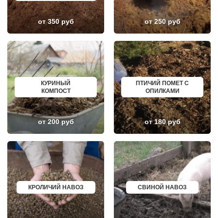
ЛУНЕВО
ЩЕКИНО
ЛУХОВИЦЫ
ДИМИТРОВГРАД
ЛЫТКАРИНО
СИМ
от 350 руб
от 250 руб
ЛЬВОВСКИЙ
МАЛОЯРОСЛАВЕЦ
ЛЮБЕРЦЫ
МАРИИНСК
ЛЮБУЧАНЫ
МИНУСИНСК
МАЛАХОВКА
ВЕРХНЯЯ ПЫШМА
МАЛИНО
РОССОШЬ
МАМЫРИ
УСТЬ ЛАБИНСК
МАРФИНО
КОМСОМОЛЬСК
МЕНДЕЛЕЕВО
РЖЕВ
КУРИНЫЙ
ПТИЧИЙ ПОМЕТ С
МЕШКОВО
АЛЕКСЕЕВКА
КОМПОСТ
ОПИЛКАМИ
МЕЩЕРИНО
ВЯЗЬМА
МИХНЕВО
ИШИМ
МИШЕРОНСКИЙ
ПОКРОВ
МОЖАЙСК
ЗЕЛЕНОДОЛЬСК
от 200 руб
от 180 руб
МОЛОДЕЖНЫЙ
ЛИВНЫ
МОЛОКОВО
БОБРОВ
МОНИНО
ЛИСКИ
МОСКОВСКИЙ
КУЗНЕЦК
МУХАНОВО
БАЛАШОВ
МЫТИЩИ
ВЫШНИЙ ВОЛОЧЕК
НАРО-ФОМИНСК
БЕЛОЯРСКИЙ
НАХАБИНО
ГУСЬ ХРУСТАЛЬНЫЙ
НЕКРАСОВКА
ИЗБЕРБАШ
КРОЛИЧИЙ НАВОЗ
СВИНОЙ НАВОЗ
НЕКРАСОВСКИЙ
НАЗРАНЬ
НЕМЧИНОВКА
АБИНСК
НИЖНЕЕ ВАЛУЕВО
ПЕРЕВОЗ