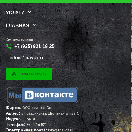
РОШАЛЬ
ТОРЖОК
РУБЛЕВО
ШУМЕРЛЯ
РУЗА
ЛЕНИНСК
УСЛУГИ
РЯЗАНОВСКИЙ
ШУЯ
СВЕРДЛОВСКИЙ
ТУЛУН
СЕВЕРНЫЙ
ЧЕРЕМХОВО
ГЛАВНАЯ
СЕЛО ЯМ
ПРОХЛАДНЫЙ
СЕЛЯТИНО
МЕЖДУРЕЧЕНСК
СЕРГИЕВ ПОСАД
КИРОВО ЧЕПЕЦК
Круглосуточный
СЕРЕБРЯНЫЕ ПРУДЫ
БЕЛАЯ КАЛИТВА
+7 (925) 921-19-25
СЕРПУХОВ
КАСИМОВ
СКОРОПУСКОВСКИЙ
МОЖГА
СНЕГИРИ
КЫШТЫМ
info@1navoz.ru
СОЛНЕЧНОГОРСК
СТРУНИНО
СОЛНЦЕВО
МАЙСКИЙ
СОФРИНО
АРСЕНЬЕВ
Заказать звонок
СОФЬИНО
ПОЛЕВСКОЙ
СТАРАЯ КУПАВНА
КИМОВСК
СТАРБЕЕВО
ДАГЕСТАНСКИЕ ОГНИ
СТАРЫЙ ГОРОДОК
ЗАВОЛЖЬЕ
СТОЛБОВАЯ
ЖИГУЛЕВСК
СТУПИНО
НЕФТЕГОРСК
СХОДНЯ
КРАСНОУФИМСК
Фирма:
ООО Компост-Эко
СЫЧЕВО
ТУТАЕВ
Адрес:
ТАЛДОМ
БЕЛЕБЕЙ
г.
Правдинский
,
Школьная улица, 5
ТЕКСТИЛЬЩИК
ПРИМОРСК
Индекс:
115470
ТЕМПЫ
ЯСНЫЙ
Телефон:
+7 (925) 921-19-25
ТИШКОВО
ВЕРЕЩАГИНО
Электронная почта:
info@1navoz.ru