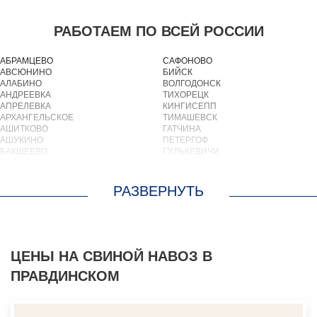
РАБОТАЕМ ПО ВСЕЙ РОССИИ
АБРАМЦЕВО
САФОНОВО
АВСЮНИНО
БИЙСК
АЛАБИНО
ВОЛГОДОНСК
АНДРЕЕВКА
ТИХОРЕЦК
АПРЕЛЕВКА
КИНГИСЕПП
АРХАНГЕЛЬСКОЕ
ТИМАШЕВСК
АШИТКОВО
ГАТЧИНА
АШУКИНО
ПЕТЕРГОФ
БАКШЕЕВО
ГУЛЬКЕВИЧИ
БАЛАШИХА
ВЫКСА
БАРВИХА
БЕРЕЗОВСКИЙ
БАРЫБИНО
ВЫБОРГ
БЕЛООЗЕРСКИЙ
ТУАПСЕ
БЕЛООМУТ
ЗИМА
БЕЛЫЕ СТОЛБЫ
БРАТСК
БОГОРОДСКОЕ
СЕВЕРОДВИНСК
БОЛЬШИЕ ВЯЗЕМЫ
БАЛАКОВО
БОЛЬШИЕ ДВОРЫ
ЦЕНЫ НА СВИНОЙ НАВОЗ В
НАХОДКА
БОЛЬШОЕ БУНЬКОВО
КОЛПИНО
ПРАВДИНСКОМ
БОРОДИНО
ЕЙСК
БОТАКОВО
ВОЛЖСК
БРОННИЦЫ
НОВЫЙ УРЕНГОЙ
БУРЦЕВО
ЛЮБИМ