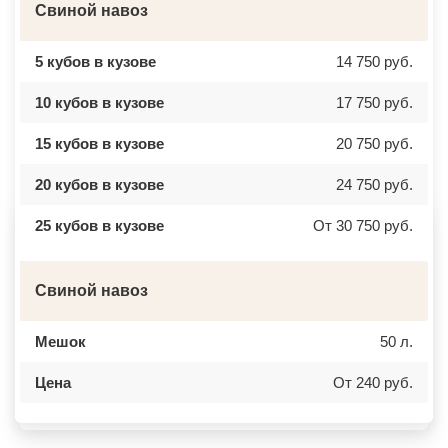
БУТОВО
ОСТРОВ
Свиной навоз
БЫКОВО
АЗОВ
БЫЛОВО
ЛАБИНСК
ВАЛУЕВО
КСТОВО
5 кубов в кузове
14 750 руб.
ВАТУТИНКИ
ЧАЙКОВСКИЙ
ВЕРБИЛКИ
НОВОЧЕРКАССК
10 кубов в кузове
17 750 руб.
ВЕРЕЙКА
МИАСС
ВЕРЕЯ
НАЛЬЧИК
ВЕРХНЕЕ МЯЧКОВО
УССУРИЙСК
15 кубов в кузове
20 750 руб.
ВЕРХОВЬЕ
КАМЕНСК ШАХТИНСКИЙ
ВИДНОЕ
КРАСНОЕ СЕЛО
ВИШНЯКОВСКИЕ ДАЧИ
ОРСК
20 кубов в кузове
24 750 руб.
ВЛАСЬЕВО
БЕРЕЗНИКИ
ВНУКОВО
ЯКУТСК
25 кубов в кузове
От 30 750 руб.
ВОЛОКОЛАМСК
КАМЕНСК УРАЛЬСКИЙ
ВОРОНОВО
БАЛАБАНОВО
ВОСКРЕСЕНСК
ВОЛОСОВО
ВОСТОЧНЫЙ
СЕРТОЛОВО
Свиной навоз
ВОСТРЯКОВО
ПЕРВОУРАЛЬСК
ВОСХОД
КИНЕЛЬ
ВЫСОКОВСК
НЕФТЕКАМСК
Мешок
50 л.
ГАЗОПРОВОД
БОГОРОДСК
ГЛАГОЛЕВО
АРТЕМ
ГЛЕБОВСКИЙ
ГОРЯЧИЙ КЛЮЧ
Цена
От 240 руб.
ГОЛИЦИНО
БОРОВИЧИ
ГОРКИ ЛЕНИНСКИЕ
ХАНТЫ МАНСИЙСК
ГОРКИ-10
ДМИТРИЕВ
ДАВЫДОВО
ПЕТРОПАВЛОВСК КАМЧАТСКИЙ