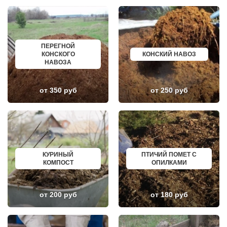
ЛЕТОВО
САЛАВАТ
ЛИКИНО-ДУЛЕВО
СОСНОВЫЙ БОР
ЛОБАНОВО
РЕВДА
ЛОБНЯ
ГАГАРИН
ЛОПАТИНСКИЙ
ПОЧИНОК
ЛОСИНО-ПЕТРОВСКИЙ
ГУСЕВ
ПЕРЕГНОЙ
ЛОТОШИНО
КАНАШ
КОНСКОГО
КОНСКИЙ НАВОЗ
ЛУКИНО
КУРГАНИНСК
НАВОЗА
ЛУНЕВО
ЩЕКИНО
ЛУХОВИЦЫ
ДИМИТРОВГРАД
ЛЫТКАРИНО
СИМ
от 350 руб
от 250 руб
ЛЬВОВСКИЙ
МАЛОЯРОСЛАВЕЦ
ЛЮБЕРЦЫ
МАРИИНСК
ЛЮБУЧАНЫ
МИНУСИНСК
МАЛАХОВКА
ВЕРХНЯЯ ПЫШМА
МАЛИНО
РОССОШЬ
МАМЫРИ
УСТЬ ЛАБИНСК
МАРФИНО
КОМСОМОЛЬСК
МЕНДЕЛЕЕВО
РЖЕВ
КУРИНЫЙ
ПТИЧИЙ ПОМЕТ С
МЕШКОВО
АЛЕКСЕЕВКА
КОМПОСТ
ОПИЛКАМИ
МЕЩЕРИНО
ВЯЗЬМА
МИХНЕВО
ИШИМ
МИШЕРОНСКИЙ
ПОКРОВ
МОЖАЙСК
ЗЕЛЕНОДОЛЬСК
от 200 руб
от 180 руб
МОЛОДЕЖНЫЙ
ЛИВНЫ
МОЛОКОВО
БОБРОВ
МОНИНО
ЛИСКИ
МОСКОВСКИЙ
КУЗНЕЦК