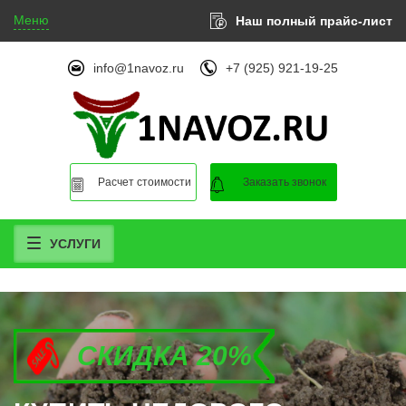
Меню
Наш полный прайс-лист
info@1navoz.ru
+7 (925) 921-19-25
Расчет стоимости
Заказать звонок
УСЛУГИ
СКИДКА 20%
СКИДКА 20%
СКИДКА 20%