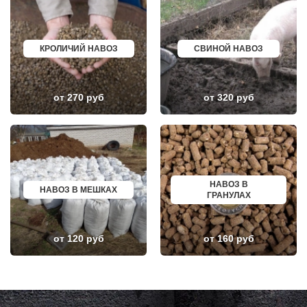
МУХАНОВО
БАЛАШОВ
МЫТИЩИ
ВЫШНИЙ ВОЛОЧЕК
НАРО-ФОМИНСК
БЕЛОЯРСКИЙ
НАХАБИНО
ГУСЬ ХРУСТАЛЬНЫЙ
НЕКРАСОВКА
ИЗБЕРБАШ
КРОЛИЧИЙ НАВОЗ
СВИНОЙ НАВОЗ
НЕКРАСОВСКИЙ
НАЗРАНЬ
НЕМЧИНОВКА
АБИНСК
НИЖНЕЕ ВАЛУЕВО
ПЕРЕВОЗ
НОВИНКИ
ИСКИТИМ
от 270 руб
от 320 руб
НОВОБРАТЦЕВСКИЙ
СЫСЕРТЬ
НОВОИВАНОВСКОЕ
КЫЗЫЛ
НОВОПЕТРОВСКОЕ
МИХАЙЛОВКА
НОВОПОДРЕЗКОВО
АКСАЙ
НОВОСИНЬКОВО
ПЕРЕСЛАВЛЬ ЗАЛЕССКИЙ
НОГИНСК
ЖУКОВ
ОБОЛЕНСК
КУРЧАТОВ
ОБУХОВО
УГЛИЧ
НАВОЗ В
НАВОЗ В МЕШКАХ
ОДИНЦОВО
ШЕБЕКИНО
ГРАНУЛАХ
ОЖЕРЕЛЬЕ
БЕЛОВО
ОКТЯБРЬСКИЙ
СОКОЛ
ОПАЛИХА
ОЗЕРСК
ОРЕХОВО-ЗУЕВО
ОКТЯБРЬСК
от 120 руб
от 160 руб
ОСТРОВЦЫ
КИМРЫ
ПАВЛОВСКАЯ СЛОБОДА
КОТЛАС
ПАВЛОВСКИЙ ПОСАД
УСТЬ ИЛИМСК
ПЕНИНО
ШАДРИНСК
ПЕРВОМАЙСКОЕ
ДАНКОВ
ПЕРЕСВЕТ
МИЧУРИНСК