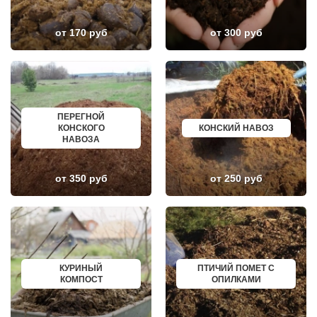
ЛОСИНО-ПЕТРОВСКИЙ
ГУСЕВ
ЛОТОШИНО
КАНАШ
от 170 руб
от 300 руб
ЛУКИНО
КУРГАНИНСК
ЛУНЕВО
ЩЕКИНО
ЛУХОВИЦЫ
ДИМИТРОВГРАД
ЛЫТКАРИНО
СИМ
ЛЬВОВСКИЙ
МАЛОЯРОСЛАВЕЦ
ЛЮБЕРЦЫ
МАРИИНСК
ЛЮБУЧАНЫ
МИНУСИНСК
МАЛАХОВКА
ВЕРХНЯЯ ПЫШМА
ПЕРЕГНОЙ
МАЛИНО
РОССОШЬ
КОНСКОГО
КОНСКИЙ НАВОЗ
МАМЫРИ
УСТЬ ЛАБИНСК
НАВОЗА
МАРФИНО
КОМСОМОЛЬСК
МЕНДЕЛЕЕВО
РЖЕВ
МЕШКОВО
АЛЕКСЕЕВКА
от 350 руб
от 250 руб
МЕЩЕРИНО
ВЯЗЬМА
МИХНЕВО
ИШИМ
МИШЕРОНСКИЙ
ПОКРОВ
МОЖАЙСК
ЗЕЛЕНОДОЛЬСК
МОЛОДЕЖНЫЙ
ЛИВНЫ
МОЛОКОВО
БОБРОВ
МОНИНО
ЛИСКИ
МОСКОВСКИЙ
КУЗНЕЦК
КУРИНЫЙ
ПТИЧИЙ ПОМЕТ С
МУХАНОВО
БАЛАШОВ
КОМПОСТ
ОПИЛКАМИ
МЫТИЩИ
ВЫШНИЙ ВОЛОЧЕК
НАРО-ФОМИНСК
БЕЛОЯРСКИЙ
НАХАБИНО
ГУСЬ ХРУСТАЛЬНЫЙ
НЕКРАСОВКА
ИЗБЕРБАШ