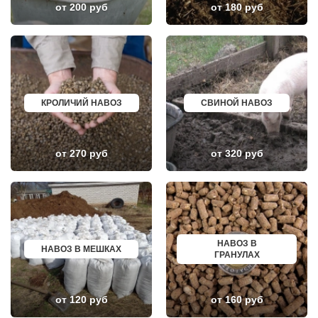
от 200 руб
от 180 руб
НЕКРАСОВСКИЙ
НАЗРАНЬ
НЕМЧИНОВКА
АБИНСК
НИЖНЕЕ ВАЛУЕВО
ПЕРЕВОЗ
НОВИНКИ
ИСКИТИМ
НОВОБРАТЦЕВСКИЙ
СЫСЕРТЬ
НОВОИВАНОВСКОЕ
КЫЗЫЛ
НОВОПЕТРОВСКОЕ
МИХАЙЛОВКА
НОВОПОДРЕЗКОВО
АКСАЙ
НОВОСИНЬКОВО
ПЕРЕСЛАВЛЬ ЗАЛЕССКИЙ
КРОЛИЧИЙ НАВОЗ
СВИНОЙ НАВОЗ
НОГИНСК
ЖУКОВ
ОБОЛЕНСК
КУРЧАТОВ
ОБУХОВО
УГЛИЧ
ОДИНЦОВО
ШЕБЕКИНО
от 270 руб
от 320 руб
ОЖЕРЕЛЬЕ
БЕЛОВО
ОКТЯБРЬСКИЙ
СОКОЛ
ОПАЛИХА
ОЗЕРСК
ОРЕХОВО-ЗУЕВО
ОКТЯБРЬСК
ОСТРОВЦЫ
КИМРЫ
ПАВЛОВСКАЯ СЛОБОДА
КОТЛАС
ПАВЛОВСКИЙ ПОСАД
УСТЬ ИЛИМСК
ПЕНИНО
ШАДРИНСК
НАВОЗ В
ПЕРВОМАЙСКОЕ
ДАНКОВ
НАВОЗ В МЕШКАХ
ГРАНУЛАХ
ПЕРЕСВЕТ
МИЧУРИНСК
ПЕСКИ
ВЯЗНИКИ
ПИРОГОВСКИЙ
ГОРОДЕЦ
ПОВАРОВО
САСОВО
от 120 руб
от 160 руб
ПОДОЛЬСК
СУХОЙ ЛОГ
ПОЛУШКИНО
ГУРЬЕВСК