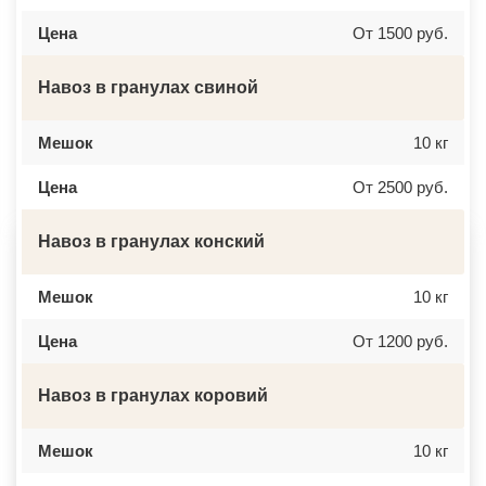
ВЕРБИЛКИ
НОВОЧЕРКАССК
Цена
От 1500 руб.
ВЕРЕЙКА
МИАСС
ВЕРЕЯ
НАЛЬЧИК
ВЕРХНЕЕ МЯЧКОВО
УССУРИЙСК
ВЕРХОВЬЕ
КАМЕНСК ШАХТИНСКИЙ
Навоз в гранулах свиной
ВИДНОЕ
КРАСНОЕ СЕЛО
ВИШНЯКОВСКИЕ ДАЧИ
ОРСК
ВЛАСЬЕВО
БЕРЕЗНИКИ
Мешок
10 кг
ВНУКОВО
ЯКУТСК
ВОЛОКОЛАМСК
КАМЕНСК УРАЛЬСКИЙ
Цена
От 2500 руб.
ВОРОНОВО
БАЛАБАНОВО
ВОСКРЕСЕНСК
ВОЛОСОВО
ВОСТОЧНЫЙ
СЕРТОЛОВО
Навоз в гранулах конский
ВОСТРЯКОВО
ПЕРВОУРАЛЬСК
ВОСХОД
КИНЕЛЬ
ВЫСОКОВСК
НЕФТЕКАМСК
ГАЗОПРОВОД
БОГОРОДСК
Мешок
10 кг
ГЛАГОЛЕВО
АРТЕМ
ГЛЕБОВСКИЙ
ГОРЯЧИЙ КЛЮЧ
Цена
От 1200 руб.
ГОЛИЦИНО
БОРОВИЧИ
ГОРКИ ЛЕНИНСКИЕ
ХАНТЫ МАНСИЙСК
ГОРКИ-10
ДМИТРИЕВ
Навоз в гранулах коровий
ДАВЫДОВО
ПЕТРОПАВЛОВСК КАМЧАТСКИЙ
ДЕДЕНЕВО
АПШЕРОНСК
ДЕДОВСК
ВЕЛИКИЕ ЛУКИ
ДЕМИХОВО
Мешок
ЛОМОНОСОВ
10 кг
ДЗЕРЖИНСКИЙ
НИЖНЕКАМСК
ДМИТРОВ
КАСПИЙСК