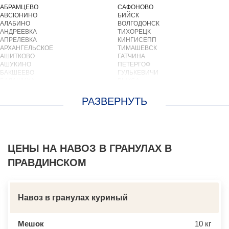
АБРАМЦЕВО
САФОНОВО
АВСЮНИНО
БИЙСК
АЛАБИНО
ВОЛГОДОНСК
АНДРЕЕВКА
ТИХОРЕЦК
АПРЕЛЕВКА
КИНГИСЕПП
АРХАНГЕЛЬСКОЕ
ТИМАШЕВСК
АШИТКОВО
ГАТЧИНА
АШУКИНО
ПЕТЕРГОФ
БАКШЕЕВО
ГУЛЬКЕВИЧИ
БАЛАШИХА
ВЫКСА
БАРВИХА
БЕРЕЗОВСКИЙ
БАРЫБИНО
ВЫБОРГ
БЕЛООЗЕРСКИЙ
ТУАПСЕ
БЕЛООМУТ
ЗИМА
БЕЛЫЕ СТОЛБЫ
БРАТСК
БОГОРОДСКОЕ
СЕВЕРОДВИНСК
БОЛЬШИЕ ВЯЗЕМЫ
БАЛАКОВО
БОЛЬШИЕ ДВОРЫ
ЦЕНЫ НА НАВОЗ В ГРАНУЛАХ В
НАХОДКА
БОЛЬШОЕ БУНЬКОВО
КОЛПИНО
ПРАВДИНСКОМ
БОРОДИНО
ЕЙСК
БОТАКОВО
ВОЛЖСК
БРОННИЦЫ
НОВЫЙ УРЕНГОЙ
БУРЦЕВО
ЛЮБИМ
БУТОВО
ОСТРОВ
Навоз в гранулах куриный
БЫКОВО
АЗОВ
БЫЛОВО
ЛАБИНСК
ВАЛУЕВО
КСТОВО
Мешок
10 кг
ВАТУТИНКИ
ЧАЙКОВСКИЙ